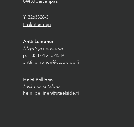
04430 Järvenpää
Y: 3263328-3
Laskutusohje
Antti Leinonen
Myynti ja neuvonta
p. +358 44 210 4589
antti.leinonen@steelside.fi
Heini Pellinen
Laskutus ja talous
heini.pellinen@steelside.fi